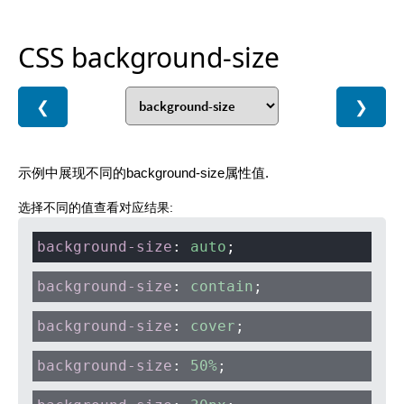
CSS background-size
❮
❯
示例中展现不同的background-size属性值.
选择不同的值查看对应结果:
background-size
:
auto
;
background-size
:
contain
;
background-size
:
cover
;
background-size
:
50%
;