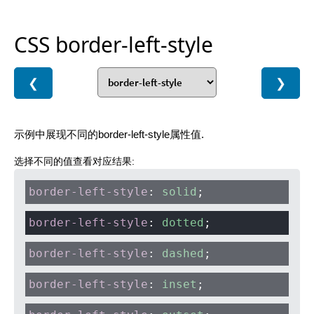
CSS border-left-style
❮
❯
示例中展现不同的border-left-style属性值.
选择不同的值查看对应结果:
border-left-style
:
solid
;
border-left-style
:
dotted
;
border-left-style
:
dashed
;
border-left-style
:
inset
;