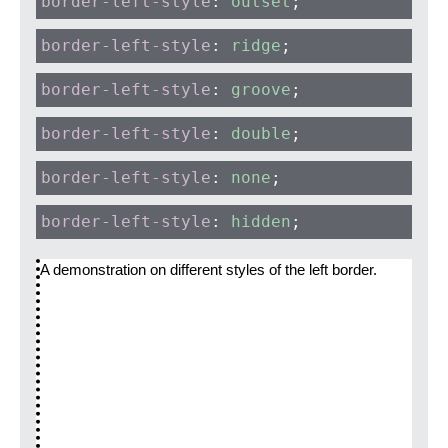
border-left-style
:
outset
;
border-left-style
:
ridge
;
border-left-style
:
groove
;
border-left-style
:
double
;
border-left-style
:
none
;
border-left-style
:
hidden
;
A demonstration on different styles of the left border.