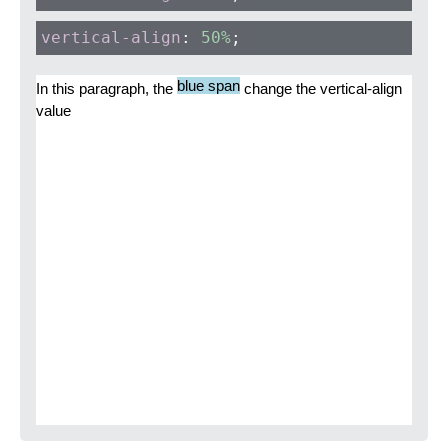
vertical-align
:
50%
;
blue span
In this paragraph, the
change the vertical-align
value