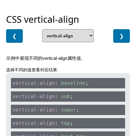
CSS vertical-align
❮
❯
示例中展现不同的vertical-align属性值.
选择不同的值查看对应结果:
vertical-align
:
baseline
;
vertical-align
:
sub
;
vertical-align
:
super
;
vertical-align
:
top
;