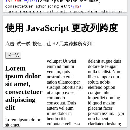
<
h2
id
=
"myH2"
>
Lorem ipsum dolor sit amet, 
consectetuer adipiscing elit
</
h2
>
Lorem ipsum dolor sit amet, consectetuer adipiscing 
elit, sed diam nonummy nibh euismod tincidunt ut 
laoreet dolore magna aliquam erat volutpat.Ut wisi 
enim ad minim veniam, quis nostrud exerci tation 
ullamcorper suscipit lobortis nisl ut aliquip ex ea 
commodo consequat. Duis autem vel eum iriure dolor 
in hendrerit in vulputate velit esse molestie 
consequat, vel illum dolore eu feugiat nulla 
facilisis at vero eros et accumsan et iusto odio 
dignissim qui blandit praesent luptatum zzril 
delenit augue duis dolore te feugait nulla 
facilisi. Nam liber tempor cum soluta nobis 
eleifend option congue nihil imperdiet doming id 
quod mazim placerat facer possim assum. Typi non 
habent claritatem insitam; est usus legentis in iis 
qui facit eorum claritatem. Investigationes 
demonstraverunt lectores legere me lius quod ii 
legunt saepius.
</
div
>
<
script
>
function
myFunction
() {
document
.
getElementById
(
"myH2"
).
style
.
columnSpan