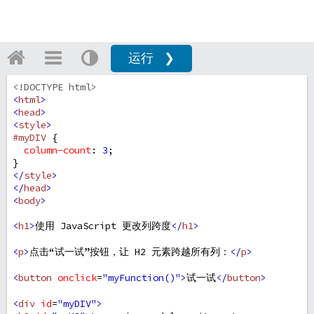
运行 ❯
<!DOCTYPE html>
<
html
>
<
head
>
<
style
>
#myDIV
 {
column-count
: 
3
;
}
</
style
>
</
head
>
<
body
>
<
h1
>
使用 JavaScript 更改列跨度
</
h1
>
<
p
>
点击“试一试”按钮，让 H2 元素跨越所有列：
</
p
>
<
button
onclick
=
"myFunction()"
>
试一试
</
button
>
<
div
id
=
"myDIV"
>