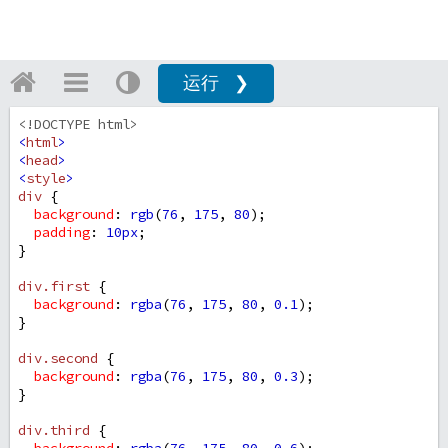
运行 ❯
<!DOCTYPE html>
<
html
>
<
head
>
<
style
>
div
 {
background
: 
rgb
(
76
, 
175
, 
80
);
padding
: 
10px
;
}
div
.first
 {
background
: 
rgba
(
76
, 
175
, 
80
, 
0.1
);
}
div
.second
 {
background
: 
rgba
(
76
, 
175
, 
80
, 
0.3
);
}
div
.third
 {