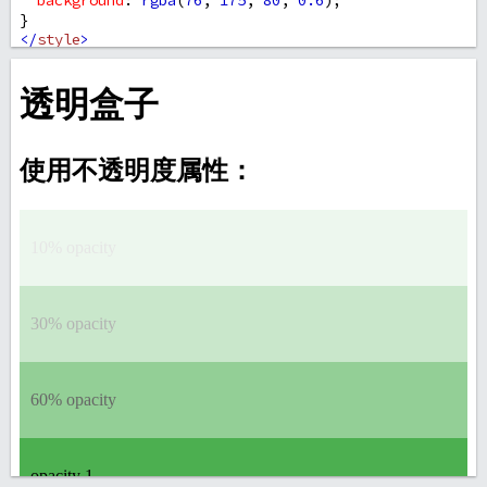
background
: 
rgba
(
76
, 
175
, 
80
, 
0.6
);
}
</
style
>
</
head
>
<
body
>
<
h1
>
透明盒子
</
h1
>
<
h2
>
使用不透明度属性：
</
h2
>
<
div
style
=
"opacity:0.1;"
><
p
>
10% opacity
</
p
></
div
>
<
div
style
=
"opacity:0.3;"
><
p
>
30% opacity
</
p
></
div
>
<
div
style
=
"opacity:0.6;"
><
p
>
60% opacity
</
p
></
div
>
<
div
><
p
>
opacity 1
</
p
></
div
>
<
h2
>
使用 RGBA 颜色值：
</
h2
>