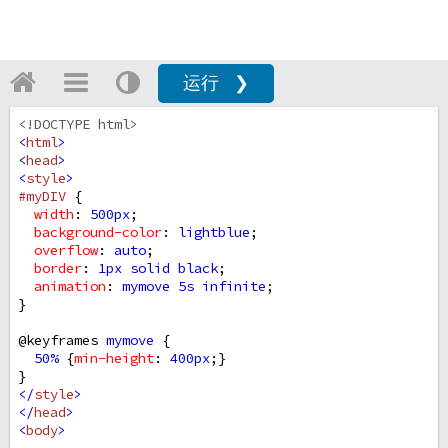
运行 ❯
<!DOCTYPE html>
<
html
>
<
head
>
<
style
>
#myDIV
 {
width
: 
500px
;
background-color
: 
lightblue
;
overflow
: 
auto
;
border
: 
1px
solid
black
;
animation
: 
mymove
5s
infinite
;
}
@keyframes
mymove
 {
50%
 {
min-height
: 
400px
;}
}
</
style
>
</
head
>
<
body
>