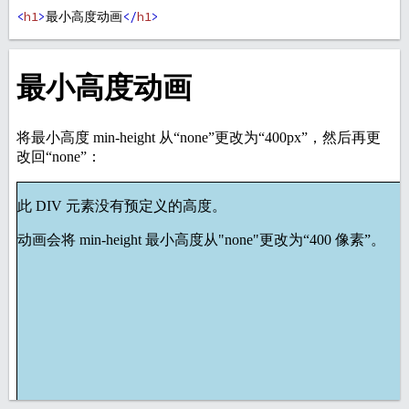
<
h1
>
最小高度动画
</
h1
>
<
p
>
将最小高度 min-height 从“none”更改为“400px”，然后再
更改回“none”：
<
p
>
<
div
id
=
"myDIV"
>
<
p
>
此 DIV 元素没有预定义的高度。
</
p
>
<
p
>
动画会将 min-height 最小高度从"none"更改为“400 像
素”。
</
p
>
</
div
>
<
p
><
b
>
注意：
</
b
>
CSS 动画在 Internet Explorer 9 和更早
版本中不起作用。
</
p
>
</
body
>
</
html
>