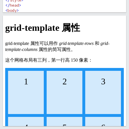
</
style
>
</
head
>
<
body
>
<
h1
>
grid-template 属性
</
h1
>
<
p
>
grid-template 属性可以用作 
<
em
>
grid-template-
rows
</
em
>
 和 
<
em
>
grid-template-columns
</
em
>
 属性的简
写属性。
</
p
>
<
p
>
这个网格布局有三列，第一行高 150 像素：
</
p
>
<
div
class
=
"grid-container"
>
<
div
class
=
"item1"
>
1
</
div
>
<
div
class
=
"item2"
>
2
</
div
>
<
div
class
=
"item3"
>
3
</
div
>
<
div
class
=
"item4"
>
4
</
div
>
<
div
class
=
"item5"
>
5
</
div
>