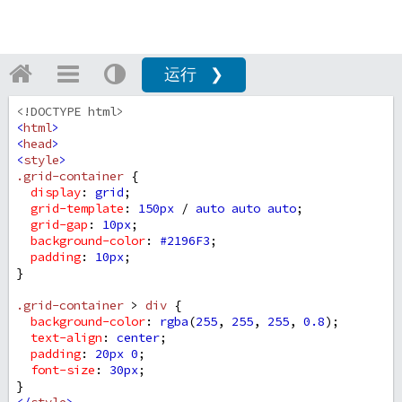
运行 ❯
<!DOCTYPE html>
<
html
>
<
head
>
<
style
>
.grid-container
 {
display
: 
grid
;
grid-template
: 
150px
 / 
auto
auto
auto
;
grid-gap
: 
10px
;
background-color
: 
#2196F3
;
padding
: 
10px
;
}
.grid-container
 > 
div
 {
background-color
: 
rgba
(
255
, 
255
, 
255
, 
0.8
);
text-align
: 
center
;
padding
: 
20px
0
;
font-size
: 
30px
;
}