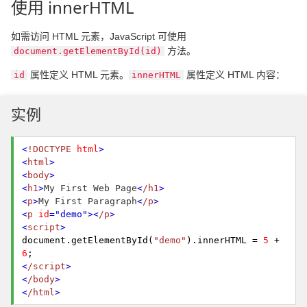
使用 innerHTML
如需访问 HTML 元素，JavaScript 可使用
方法。
document.getElementById(id)
属性定义 HTML 元素。
属性定义 HTML 内容：
id
innerHTML
实例
<
!DOCTYPE
html
>
<
html
>
<
body
>
<
h1
>
My First Web Page
<
/h1
>
<
p
>
My First Paragraph
<
/p
>
<
p
id
="demo"
>
<
/p
>
<
script
>
document.
getElementById
(
"demo"
).
innerHTML
=
5
+
6
;
<
/script
>
<
/body
>
<
/html
>