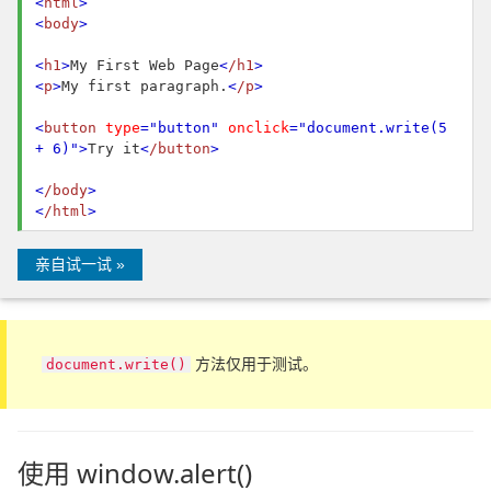
<
html
>
<
body
>
<
h1
>
My First Web Page
<
/h1
>
<
p
>
My first paragraph.
<
/p
>
<
button
type
="button"
onclick
="document.write(5
+ 6)"
>
Try it
<
/button
>
<
/body
>
<
/html
>
亲自试一试 »
方法仅用于测试。
document.write()
使用 window.alert()