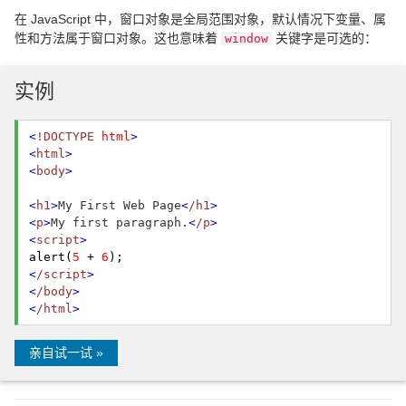
在 JavaScript 中，窗口对象是全局范围对象，默认情况下变量、属
性和方法属于窗口对象。这也意味着
关键字是可选的：
window
实例
<
!DOCTYPE
html
>
<
html
>
<
body
>
<
h1
>
My First Web Page
<
/h1
>
<
p
>
My first paragraph.
<
/p
>
<
script
>
alert(
5
+
6
);
<
/script
>
<
/body
>
<
/html
>
亲自试一试 »