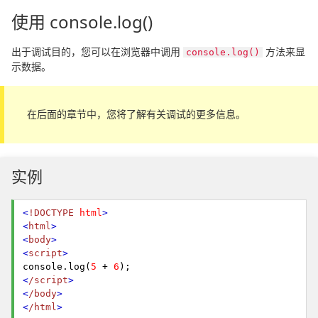
使用 console.log()
出于调试目的，您可以在浏览器中调用
方法来显
console.log()
示数据。
在后面的章节中，您将了解有关调试的更多信息。
实例
<
!DOCTYPE
html
>
<
html
>
<
body
>
<
script
>
console.
log
(
5
+
6
);
<
/script
>
<
/body
>
<
/html
>