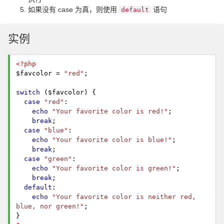
如果没有 case 为真，则使用
语句
default
实例
<?php
$favcolor =
"red"
;
switch
($favcolor)
{
case
"red"
:
echo
"Your favorite color is red!"
;
break
;
case
"blue"
:
echo
"Your favorite color is blue!"
;
break
;
case
"green"
:
echo
"Your favorite color is green!"
;
break
;
default
:
echo
"Your favorite color is neither red,
blue, nor green!"
;
}