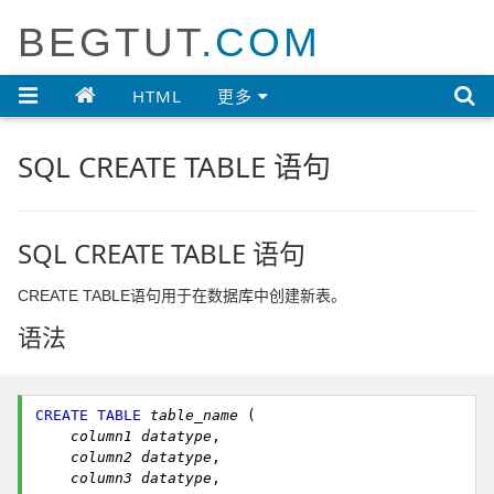
BEGTUT
.COM

HTML
更多
SQL CREATE TABLE 语句
SQL CREATE TABLE 语句
CREATE TABLE语句用于在数据库中创建新表。
语法
CREATE
TABLE
table_name 
    column1 datatype
    column2 datatype
    column3 datatype
,