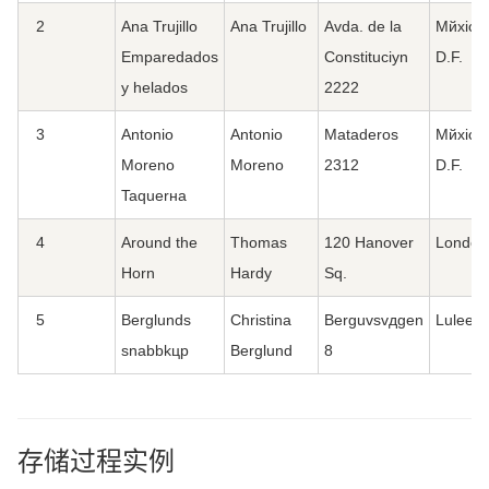
2
Ana Trujillo
Ana Trujillo
Avda. de la
Mйxico
Emparedados
Constituciуn
D.F.
y helados
2222
3
Antonio
Antonio
Mataderos
Mйxico
Moreno
Moreno
2312
D.F.
Taquerнa
4
Around the
Thomas
120 Hanover
London
Horn
Hardy
Sq.
5
Berglunds
Christina
Berguvsvдgen
Luleе
snabbkцp
Berglund
8
存储过程实例