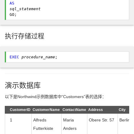
AS
sql_statement
GO; 
执行存储过程
EXEC
procedure_name
; 
演示数据库
以下是Northwind示例数据库中“Customers”表的选择：
CustomerID
CustomerName
ContactName
Address
City
1
Alfreds
Maria
Obere Str. 57
Berlin
Futterkiste
Anders