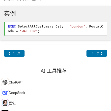
实例
EXEC
 SelectAllCustomers City = 
"London"
, PostalC
ode = 
"WA1 1DP"
; 
❮ 上一页
下一页 ❯
AI 工具推荐
C
ChatGPT
D
DeepSeek
豆
豆包