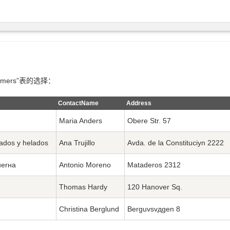
omers”表的选择：
ContactName
Address
Maria Anders
Obere Str. 57
dados y helados
Ana Trujillo
Avda. de la Constituciуn 2222
uerнa
Antonio Moreno
Mataderos 2312
Thomas Hardy
120 Hanover Sq.
Christina Berglund
Berguvsvдgen 8