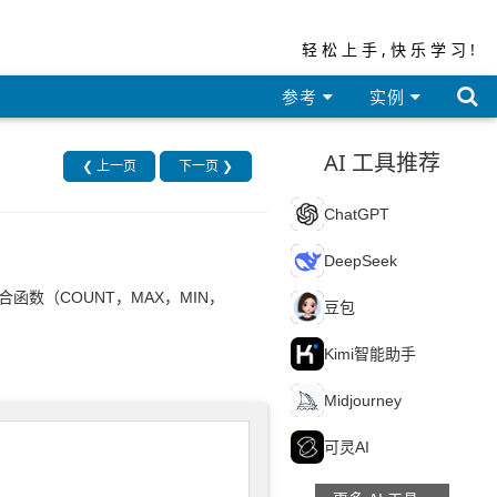
轻松上手,快乐学习!

参考
实例
AI 工具推荐
❮ 上一页
下一页 ❯
C
ChatGPT
D
DeepSeek
函数（COUNT，MAX，MIN，
豆
豆包
K
Kimi智能助手
M
Midjourney
可
可灵AI