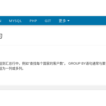
N
MYSQL
PHP
GIT
更多
句
组到汇总行中，例如“查找每个国家的客户数”。 GROUP BY语句通常与聚合
分组为一列或多列。