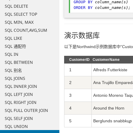
GROUP
BY
SQL DELETE
ORDER
BY
column_name(s);
SQL SELECT TOP
SQL MIN, MAX
SQL COUNT,AVG,SUM
演示数据库
SQL LIKE
SQL 通配符
以下是Northwind示例数据库中“Cust
SQL IN
CustomerID
CustomerName
SQL BETWEEN
SQL 别名
1
Alfreds Futterkiste
SQL JOINS
2
Ana Trujillo Empare
SQL INNER JOIN
SQL LEFT JOIN
3
Antonio Moreno Taq
SQL RIGHT JOIN
4
Around the Horn
SQL FULL OUTER JOIN
SQL SELF JOIN
5
Berglunds snabbkцp
SQL UNION