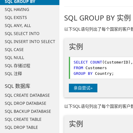
SQL GROUP BY
SQL HAVING
SQL GROUP BY 实例
SQL EXISTS
SQL ANY, ALL
以下SQL语句列出了每个国家的客户
SQL SELECT INTO
SQL INSERT INTO SELECT
实例
SQL CASE
SQL NULL
SELECT
COUNT
SQL 存储过程
FROM
SQL 注释
GROUP
BY
 Country; 
SQL 数据库
亲自尝试»
SQL CREATE DATABASE
SQL DROP DATABASE
以下SQL语句列出了每个国家的客户
SQL BACKUP DATABASE
SQL CREATE TABLE
实例
SQL DROP TABLE