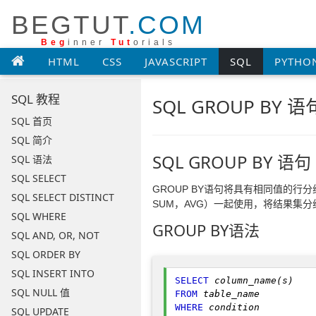
BEGTUT
.COM
Beg
inner
Tut
orials
HTML
CSS
JAVASCRIPT
SQL
PYTHO
SQL 教程
SQL GROUP BY 语
SQL 首页
SQL 简介
SQL GROUP BY 语句
SQL 语法
SQL SELECT
GROUP BY语句将具有相同值的行分
SQL SELECT DISTINCT
SUM，AVG）一起使用，将结果集
SQL WHERE
GROUP BY语法
SQL AND, OR, NOT
SQL ORDER BY
SQL INSERT INTO
SELECT
column_name(s)
SQL NULL 值
FROM
table_name
WHERE
condition
SQL UPDATE