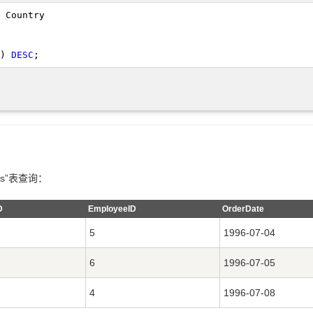
) 
DESC
; 
rs”表查询：
D
EmployeeID
OrderDate
5
1996-07-04
6
1996-07-05
4
1996-07-08