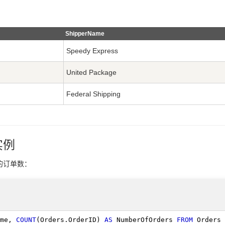
ShipperName
Speedy Express
United Package
Federal Shipping
 实例
的订单数：
me, 
COUNT
(Orders.OrderID) 
AS
 NumberOfOrders 
FROM