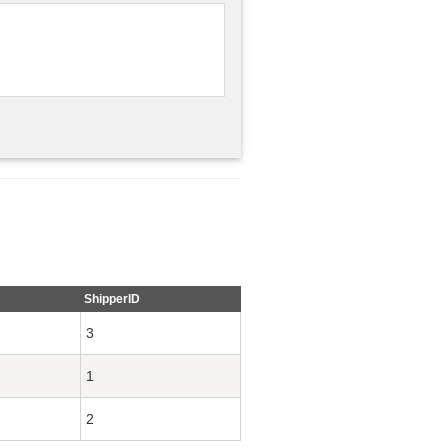
ShipperID
3
1
2