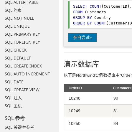
SQL ALTER TABLE
SELECT
COUNT
SQL 约束
FROM
GROUP
BY
SQL NOT NULL
ORDER
BY
COUNT
(CustomerID
SQL UNIQUE
SQL PRIMARY KEY
亲自尝试»
SQL FOREIGN KEY
SQL CHECK
SQL DEFAULT
演示数据库
SQL CREATE INDEX
SQL AUTO INCREMENT
以下是Northwind实例数据库中“Orde
SQL DATE
OrderID
CustomerI
SQL CREATE VIEW
SQL 注入
10248
90
SQL 主机
10249
81
SQL 参考
10250
34
SQL 关键字参考