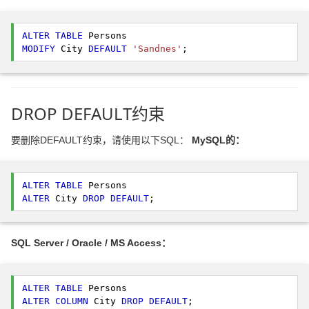
ALTER
TABLE
MODIFY
 City 
DEFAULT
'Sandnes'
; 
DROP DEFAULT约束
要删除DEFAULT约束，请使用以下SQL：
MySQL的：
ALTER
TABLE
ALTER
 City 
DROP
DEFAULT
; 
SQL Server / Oracle / MS Access：
ALTER
TABLE
ALTER
COLUMN
 City 
DROP
DEFAULT
; 