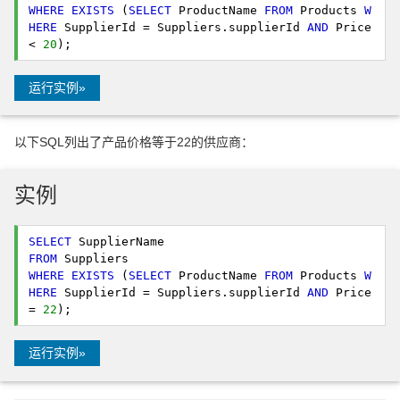
WHERE
EXISTS
 (
SELECT
 ProductName 
FROM
 Products 
W
HERE
 SupplierId = Suppliers.supplierId 
AND
 Price 
< 
20
); 
运行实例»
以下SQL列出了产品价格等于22的供应商：
实例
SELECT
FROM
WHERE
EXISTS
 (
SELECT
 ProductName 
FROM
 Products 
W
HERE
 SupplierId = Suppliers.supplierId 
AND
 Price 
= 
22
); 
运行实例»