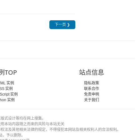
下一页 ❯
例TOP
站点信息
TML 实例
隐私政策
SS 实例
联系合作
Script 实例
免责申明
thon 实例
关于我们
页版式设计等均在网上搜集。
使用本站内容随之而来的风险与本站无关
作权法及其他相关法律的规定，不得侵犯本网站及相关权利人的合法权利。
站，予以删除。