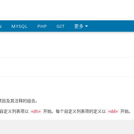
N
MYSQL
PHP
GIT
更多
项目及其注释的组合。
自定义列表项以
开始。每个自定义列表项的定义以
开始。
<dt>
<dd>