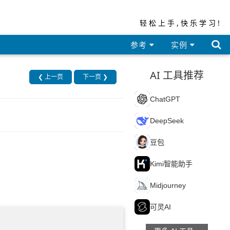
轻松上手,快乐学习!

参考
实例
AI 工具推荐
❮ 上一页
下一页 ❯
C
ChatGPT
D
DeepSeek
豆
豆包
K
Kimi智能助手
M
Midjourney
可
可灵AI