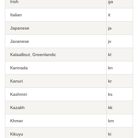
Irish
ga
Italian
it
Japanese
ja
Javanese
jv
Kalaallisut, Greenlandic
kl
Kannada
kn
Kanuri
kr
Kashmiri
ks
Kazakh
kk
Khmer
km
Kikuyu
ki