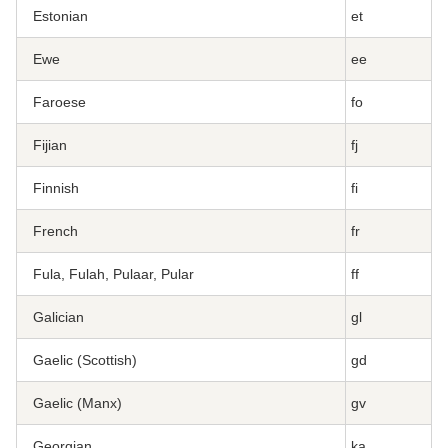
Estonian
et
Ewe
ee
Faroese
fo
Fijian
fj
Finnish
fi
French
fr
Fula, Fulah, Pulaar, Pular
ff
Galician
gl
Gaelic (Scottish)
gd
Gaelic (Manx)
gv
Georgian
ka