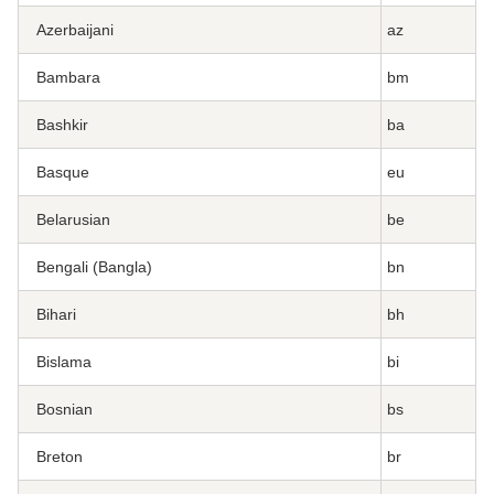
Azerbaijani
az
Bambara
bm
Bashkir
ba
Basque
eu
Belarusian
be
Bengali (Bangla)
bn
Bihari
bh
Bislama
bi
Bosnian
bs
Breton
br