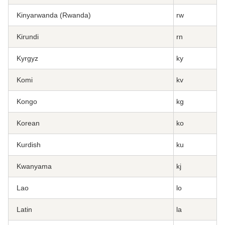
Kinyarwanda (Rwanda)
rw
Kirundi
rn
Kyrgyz
ky
Komi
kv
Kongo
kg
Korean
ko
Kurdish
ku
Kwanyama
kj
Lao
lo
Latin
la