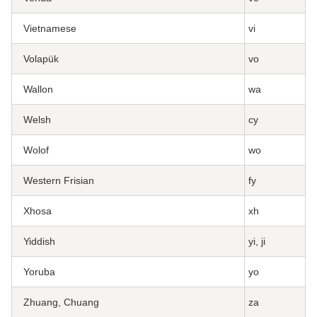
Vietnamese
vi
Volapük
vo
Wallon
wa
Welsh
cy
Wolof
wo
Western Frisian
fy
Xhosa
xh
Yiddish
yi, ji
Yoruba
yo
Zhuang, Chuang
za