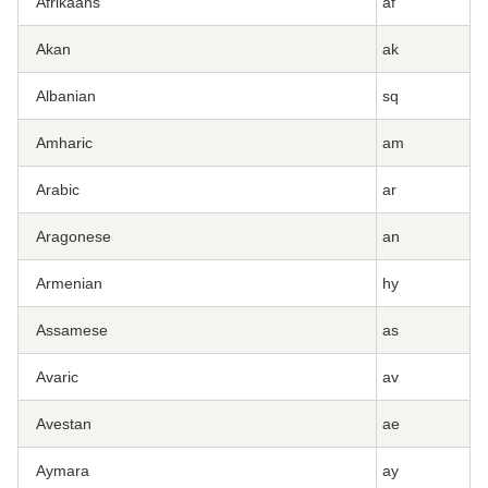
Afrikaans
af
Akan
ak
Albanian
sq
Amharic
am
Arabic
ar
Aragonese
an
Armenian
hy
Assamese
as
Avaric
av
Avestan
ae
Aymara
ay