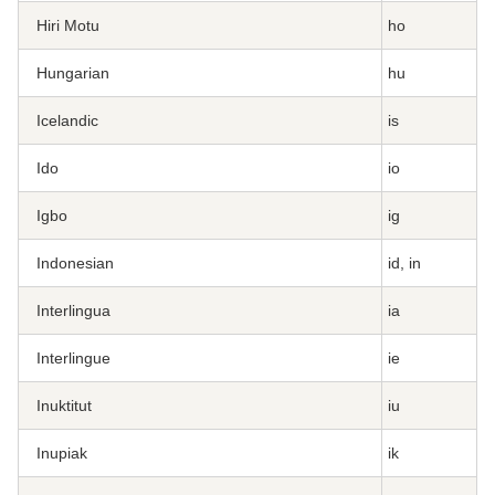
Hiri Motu
ho
Hungarian
hu
Icelandic
is
Ido
io
Igbo
ig
Indonesian
id, in
Interlingua
ia
Interlingue
ie
Inuktitut
iu
Inupiak
ik