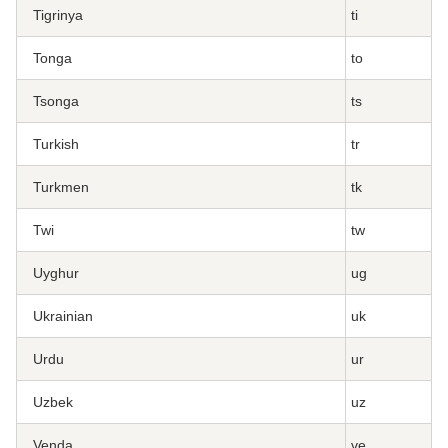
Tigrinya
ti
Tonga
to
Tsonga
ts
Turkish
tr
Turkmen
tk
Twi
tw
Uyghur
ug
Ukrainian
uk
Urdu
ur
Uzbek
uz
Venda
ve