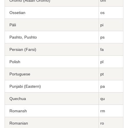
Oromo (Afaan Oromo)
om
Ossetian
os
Pāli
pi
Pashto, Pushto
ps
Persian (Farsi)
fa
Polish
pl
Portuguese
pt
Punjabi (Eastern)
pa
Quechua
qu
Romansh
rm
Romanian
ro