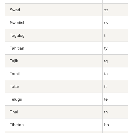
Swati
ss
Swedish
sv
Tagalog
tl
Tahitian
ty
Tajik
tg
Tamil
ta
Tatar
tt
Telugu
te
Thai
th
Tibetan
bo