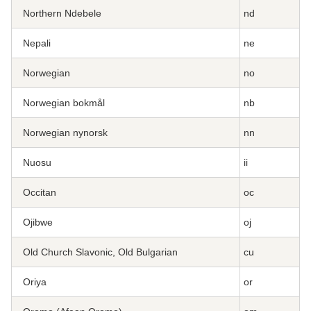
Northern Ndebele
nd
Nepali
ne
Norwegian
no
Norwegian bokmål
nb
Norwegian nynorsk
nn
Nuosu
ii
Occitan
oc
Ojibwe
oj
Old Church Slavonic, Old Bulgarian
cu
Oriya
or