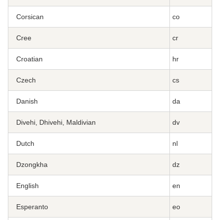
Corsican
co
Cree
cr
Croatian
hr
Czech
cs
Danish
da
Divehi, Dhivehi, Maldivian
dv
Dutch
nl
Dzongkha
dz
English
en
Esperanto
eo