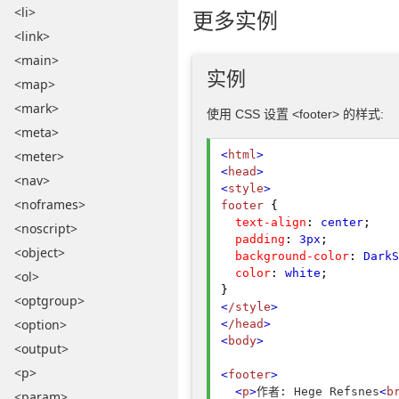
<li>
更多实例
<link>
<main>
实例
<map>
<mark>
使用 CSS 设置 <footer> 的样式:
<meta>
<meter>
<
html
>
<
head
>
<nav>
<
style
>
<noframes>
footer
{
text-align
:
center
;
<noscript>
padding
:
3px
;
<object>
background-color
:
DarkS
color
:
white
;
<ol>
}
<optgroup>
<
/style
>
<option>
<
/head
>
<
body
>
<output>
<p>
<
footer
>
<
p
>
作者: Hege Refsnes
<
b
<param>