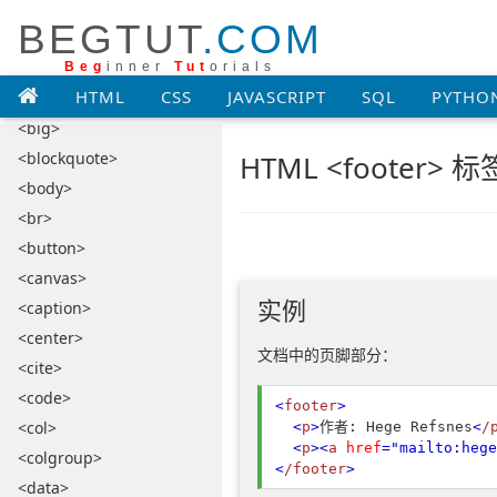
<base>
BEGTUT
.COM
<basefont>
<bdi>
Beg
inner
Tut
orials
HTML
CSS
JAVASCRIPT
SQL
PYTHO
<bdo>
<big>
<blockquote>
HTML <footer> 标
<body>
<br>
<button>
<canvas>
实例
<caption>
<center>
文档中的页脚部分：
<cite>
<code>
<
footer
>
<col>
<
p
>
作者: Hege Refsnes
<
/
<
p
>
<
a
href
="mailto:hege
<colgroup>
<
/footer
>
<data>