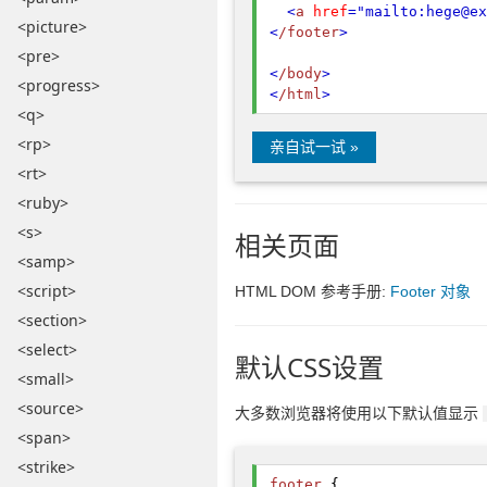
<
a
href
="mailto:hege@ex
<picture>
<
/footer
>
<pre>
<
/body
>
<progress>
<
/html
>
<q>
<rp>
亲自试一试 »
<rt>
<ruby>
<s>
相关页面
<samp>
<script>
HTML DOM 参考手册:
Footer 对象
<section>
<select>
默认CSS设置
<small>
<source>
大多数浏览器将使用以下默认值显示
<span>
<strike>
footer
{