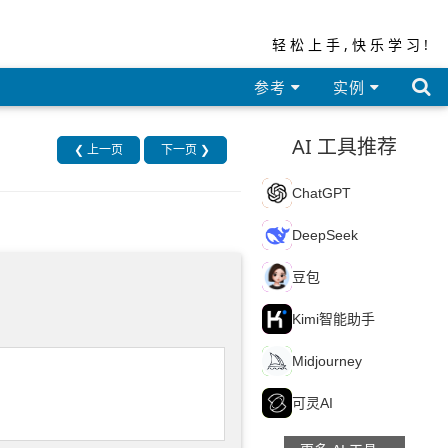
轻松上手,快乐学习!

参考
实例
AI 工具推荐
❮ 上一页
下一页 ❯
C
ChatGPT
D
DeepSeek
豆
豆包
K
Kimi智能助手
M
Midjourney
可
可灵AI