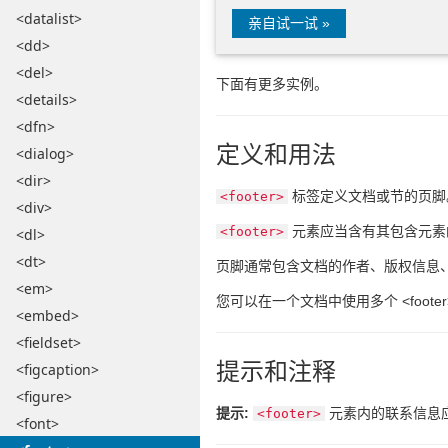
<datalist>
亲自试一试 »
<dd>
<del>
下面有更多实例。
<details>
<dfn>
定义和用法
<dialog>
<dir>
标签定义文档或节的页脚
<footer>
<div>
元素应当含有其包含元素
<footer>
<dl>
<dt>
页脚通常包含文档的作者、版权信息
<em>
您可以在一个文档中使用多个 <footer
<embed>
<fieldset>
提示和注释
<figcaption>
<figure>
提示:
元素内的联系信息
<footer>
<font>