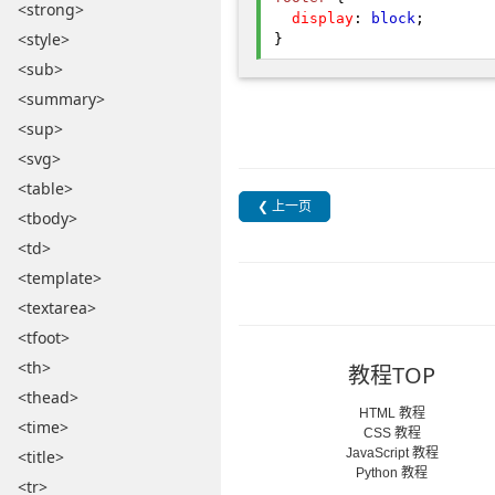
<strong>
display
:
block
;
<style>
}
<sub>
<summary>
<sup>
<svg>
<table>
❮ 上一页
<tbody>
<td>
<template>
<textarea>
<tfoot>
<th>
教程TOP
<thead>
HTML 教程
<time>
CSS 教程
JavaScript 教程
<title>
Python 教程
<tr>