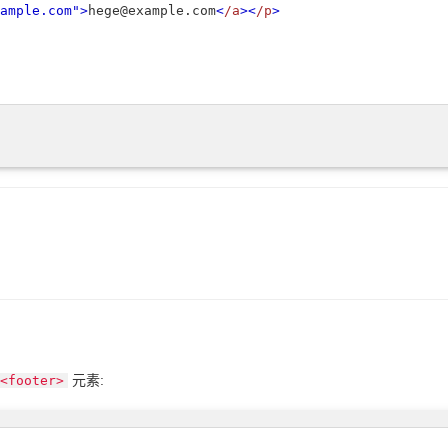
ample.com"
>
hege@example.com
<
/a
>
<
/p
>
元素:
<footer>