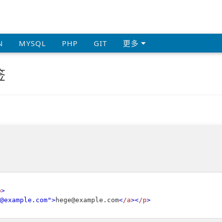
N
MYSQL
PHP
GIT
更多
签
p
>
@example.com"
>
hege@example.com
<
/a
>
<
/p
>