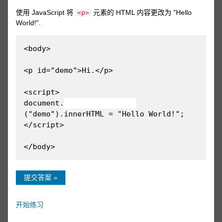
使用 JavaScript 将
元素的 HTML 内容更改为 "Hello
<p>
World!".
<body>
<p id="demo">Hi.</p>
<script>
document.
("demo").innerHTML = "Hello World!";
</script>
</body>
提交答案 »
开始练习