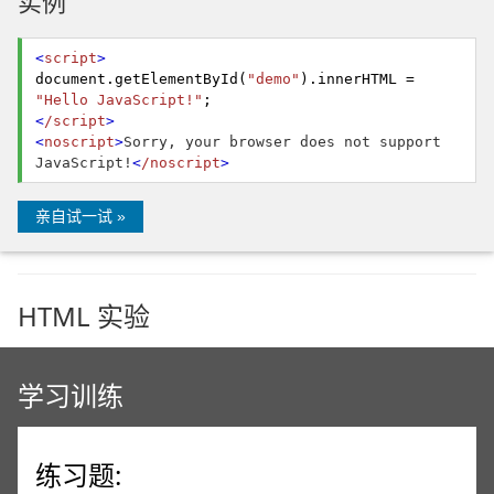
实例
<
script
>
document.
getElementById
(
"demo"
).
innerHTML
=
"Hello JavaScript!"
;
<
/script
>
<
noscript
>
Sorry, your browser does not support
JavaScript!
<
/noscript
>
亲自试一试 »
HTML 实验
学习训练
练习题: