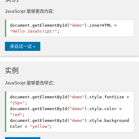
JavaScript 能够更改内容：
document.
getElementById
(
"demo"
).
innerHTML
=
"Hello JavaScript!"
;
亲自试一试 »
实例
JavaScript 能够更改样式：
document.
getElementById
(
"demo"
).
style
.
fontSize
=
"25px"
;
document.
getElementById
(
"demo"
).
style
.
color
=
"red"
;
document.
getElementById
(
"demo"
).
style
.
background
Color
=
"yellow"
;