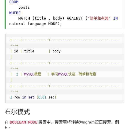
FROM
WHERE
    MATCH (title , body) AGAINST (
'简单和有趣'
IN
natural language MODE); 
+----+-------------+----------------------------------
---+
|
 id 
|
 title       
|
 body                                
|
+----+-------------+----------------------------------
---+
|
2
|
MySQL
教程
|
学习
MySQL
快速，简单和有趣
|
+----+-------------+----------------------------------
---+
1
 row 
in
set
(
0.01
 sec
)
布尔模式
在
搜索中，搜索项将转换为ngram短语搜索。例
BOOLEAN MODE
如：