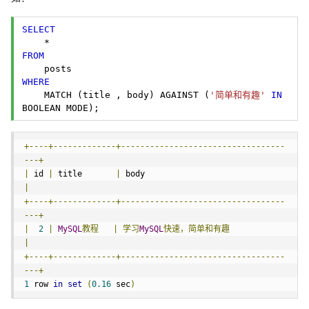
SELECT
FROM
WHERE
    MATCH (title , body) AGAINST (
'简单和有趣'
IN
BOOLEAN MODE); 
+----+-------------+----------------------------------
---+
|
 id 
|
 title       
|
 body                                
|
+----+-------------+----------------------------------
---+
|
2
|
MySQL
教程
|
学习
MySQL
快速，简单和有趣
|
+----+-------------+----------------------------------
---+
1
 row 
in
set
(
0.16
 sec
)