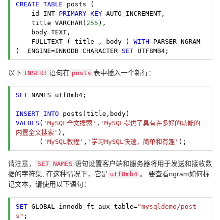
CREATE
TABLE
 posts (
    id INT 
PRIMARY
KEY
 AUTO_INCREMENT,
    title VARCHAR(
255
),
    body TEXT,
    FULLTEXT ( title , body ) 
WITH
 PARSER NGRAM

)  ENGINE=INNODB CHARACTER 
SET
 UTF8MB4; 
以下
语句在
表中插入一个新行：
INSERT
posts
SET
 NAMES utf8mb4;
INSERT
INTO
VALUES
(
'MySQL全文搜索'
,
'MySQL提供了具有许多好的功能的
内置全文搜索'
),
      (
'MySQL教程'
,
'学习MySQL快速，简单和有趣'
); 
请注意，
语句设置客户端和服务器将用于发送和接收数
SET NAMES
据的字符集; 在这种情况下，它是
。 要查看ngram如何标
utf8mb4
记文本，请使用以下语句：
SET
 GLOBAL innodb_ft_aux_table=
"mysqldemo/post
s"
;