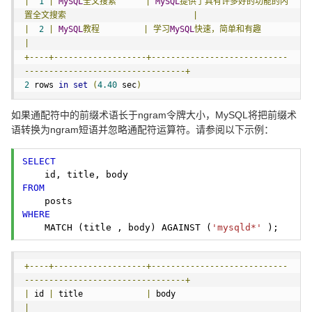
|
1
|
MySQL
全文搜索
|
MySQL
提供了具有许多好的功能的内
置全文搜索
|
|
2
|
MySQL
教程
|
学习
MySQL
快速，简单和有趣
|
+----+-------------------+----------------------------
---------------------------------+
2
 rows 
in
set
(
4.40
 sec
)
如果通配符中的前缀术语长于ngram令牌大小，MySQL将把前缀术
语转换为ngram短语并忽略通配符运算符。请参阅以下示例：
SELECT
FROM
WHERE
    MATCH (title , body) AGAINST (
'mysqld*'
 ); 
+----+-------------------+----------------------------
---------------------------------+
|
 id 
|
 title             
|
 body                         
|