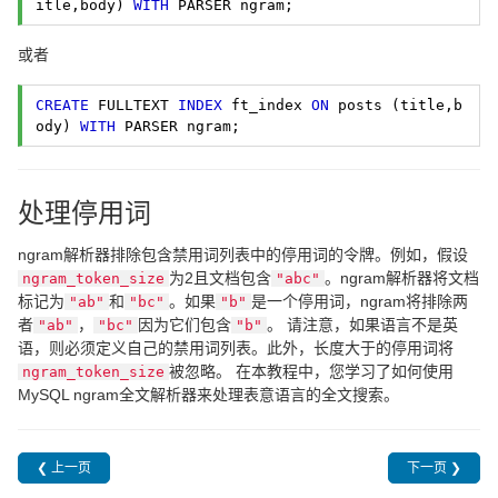
itle,body) 
WITH
 PARSER ngram; 
或者
CREATE
 FULLTEXT 
INDEX
 ft_index 
ON
 posts (title,b
ody) 
WITH
 PARSER ngram; 
处理停用词
ngram解析器排除包含禁用词列表中的停用词的令牌。例如，假设
为2且文档包含
。ngram解析器将文档
ngram_token_size
"abc"
标记为
和
。如果
是一个停用词，ngram将排除两
"ab"
"bc"
"b"
者
，
因为它们包含
。 请注意，如果语言不是英
"ab"
"bc"
"b"
语，则必须定义自己的禁用词列表。此外，长度大于的停用词将
被忽略。 在本教程中，您学习了如何使用
ngram_token_size
MySQL ngram全文解析器来处理表意语言的全文搜索。
❮ 上一页
下一页 ❯