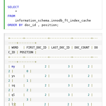
SELECT
FROM
ORDER
BY
 doc_id , position; 
+--------+--------------+-------------+-----------+---
-----+----------+
|
 WORD   
|
 FIRST_DOC_ID 
|
 LAST_DOC_ID 
|
 DOC_COUNT 
|
 DO
C_ID 
|
 POSITION 
|
+--------+--------------+-------------+-----------+---
-----+----------+
|
my
|
2
|
3
|
2
|
2
|
0
|
|
 ys     
|
2
|
3
|
2
|
2
|
1
|
|
 sq     
|
2
|
3
|
2
|
2
|
2
|
|
 ql     
|
2
|
3
|
2
|
2
|
3
|
|
 l
全
|
2
|
2
|
1
|