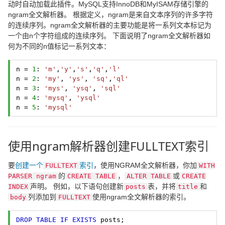
动时自动加载此插件。MySQL支持InnoDB和MyISAM存储引擎的
ngram全文解析器。 根据定义，ngram是来自文本序列的许多字符
的连续序列。ngram全文解析器的主要功能是将一系列文本标记为
一个由n个字符组成的连续序列。 下面说明了ngram全文解析器如
何为不同的n值标记一系列文本：
n = 
1
: 
'm'
,
'y'
,
's'
,
'q'
,
'l'
n = 
2
: 
'my'
, 
'ys'
, 
'sq'
,
'ql'
n = 
3
: 
'mys'
, 
'ysq'
, 
'sql'
n = 
4
: 
'mysq'
, 
'ysql'
n = 
5
: 
'mysql'
使用ngram解析器创建FULLTEXT索引
要
创建一个
索引
，使用NGRAM全文解析器，你加
FULLTEXT
WITH
的
，
或
PARSER ngram
CREATE TABLE
ALTER TABLE
CREATE
声明。 例如，以下语句创建新
表，并将
和
INDEX
posts
title
列添加到
使用ngram全文解析器的索引。
body
FULLTEXT
DROP
TABLE
IF
EXISTS