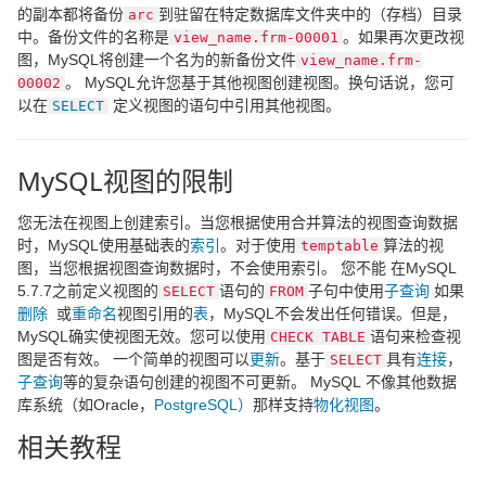
的副本都将备份
到驻留在特定数据库文件夹中的（存档）目录
arc
中。备份文件的名称是
。如果再次更改视
view_name.frm-00001
图，MySQL将创建一个名为的新备份文件
view_name.frm-
。 MySQL允许您基于其他视图创建视图。换句话说，您可
00002
以在
定义视图的语句中引用其他视图。
SELECT
MySQL视图的限制
您无法在视图上创建索引。当您根据使用合并算法的视图查询数据
时，MySQL使用基础表的
索引
。对于使用
算法的视
temptable
图，当您根据视图查询数据时，不会使用索引。 您不能 在MySQL
5.7.7之前定义视图的
语句的
子句中使用
子查询
如果
SELECT
FROM
删除
或
重命名
视图引用的
表
，MySQL不会发出任何错误。但是，
MySQL确实使视图无效。您可以使用
语句来检查视
CHECK TABLE
图是否有效。 一个简单的视图可以
更新
。基于
具有
连接
，
SELECT
子查询
等的复杂语句创建的视图不可更新。 MySQL 不像其他数据
库系统（如Oracle，
PostgreSQL）
那样支持
物化视图
。
相关教程