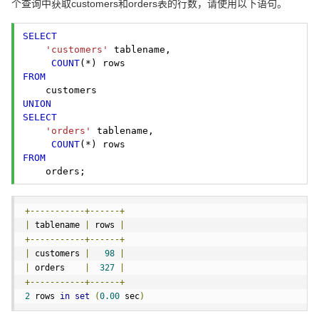
个查询中获取customers和orders表的行数，请使用以下语句。
SELECT
'customers'
 tablename, 
COUNT
FROM
UNION
SELECT
'orders'
 tablename, 
COUNT
FROM
    orders; 
+-----------+------+
|
 tablename 
|
 rows 
|
+-----------+------+
|
 customers 
|
98
|
|
 orders    
|
327
|
+-----------+------+
2
 rows 
in
set
(
0.00
 sec
)