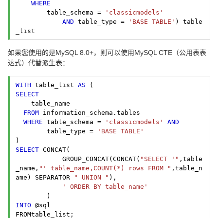
WHERE
        table_schema = 
'classicmodels'
AND
 table_type = 
'BASE TABLE'
) table
_list 
如果您使用的是MySQL 8.0+，则可以使用MySQL CTE（公用表表
达式）代替派生表：
WITH
 table_list 
AS
SELECT
    table_name

FROM
 information_schema.tables

WHERE
 table_schema = 
'classicmodels'
AND
        table_type = 
'BASE TABLE'
SELECT
 CONCAT(
            GROUP_CONCAT(CONCAT(
"SELECT '"
,table
_name,
"' table_name,COUNT(*) rows FROM "
,table_n
ame) SEPARATOR 
" UNION "
),
' ORDER BY table_name'
INTO
 @sql

FROMtable_list; 