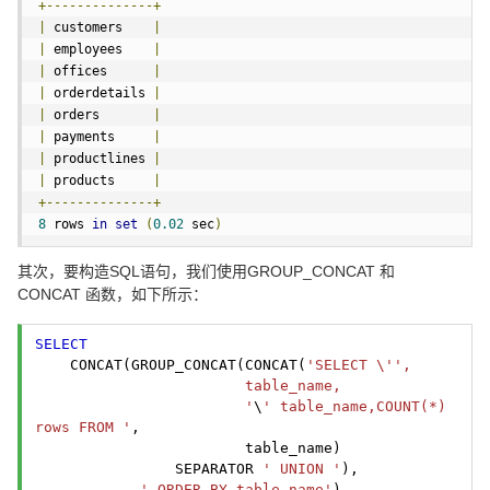
+--------------+
|
 customers    
|
|
 employees    
|
|
 offices      
|
|
 orderdetails 
|
|
 orders       
|
|
 payments     
|
|
 productlines 
|
|
 products     
|
+--------------+
8
 rows 
in
set
(
0.02
 sec
)
其次，要构造SQL语句，我们使用GROUP_CONCAT 和
CONCAT 函数，如下所示：
SELECT
    CONCAT(GROUP_CONCAT(CONCAT(
'SELECT \'
',

                        table_name,

                        '
\
' table_name,COUNT(*) 
rows FROM '
,
                        table_name)
                SEPARATOR 
' UNION '
),
' ORDER BY table_name'