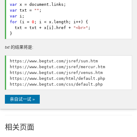
var
x = document.
links
;
var
txt =
""
;
var
i;
for
(i =
0
; i < x.
length
; i++) {
txt = txt + x[i].
href
+
"<br>"
;
}
txt
的结果将是:
https://www.begtut.com/jsref/sun.htm
https://www.begtut.com/jsref/mercur.htm
https://www.begtut.com/jsref/venus.htm
https://www.begtut.com/html/default.php
https://www.begtut.com/css/default.php
亲自试一试 »
相关页面