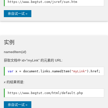
https://www.begtut.com/jsref/sun.htm
亲自试一试 »
实例
namedItem(
id
)
获取文档中 id="myLink" 的元素的 URL:
var
x = document.
links
.
namedItem
(
"myLink"
).
href
;
x
的结果将是:
https://www.begtut.com/html/default.php
亲自试一试 »