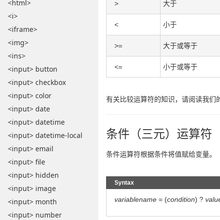
<html>
>
大于
<i>
<
小于
<iframe>
<img>
>=
大于或等于
<ins>
<=
小于或等于
<input> button
<input> checkbox
<input> color
有关比较运算符的知识，请阅读我们
<input> date
<input> datetime
条件（三元）运算符
<input> datetime-local
<input> email
条件运算符根据条件将值赋给变量。
<input> file
<input> hidden
Syntax
<input> image
variablename
= (
condition
) ?
valu
<input> month
<input> number