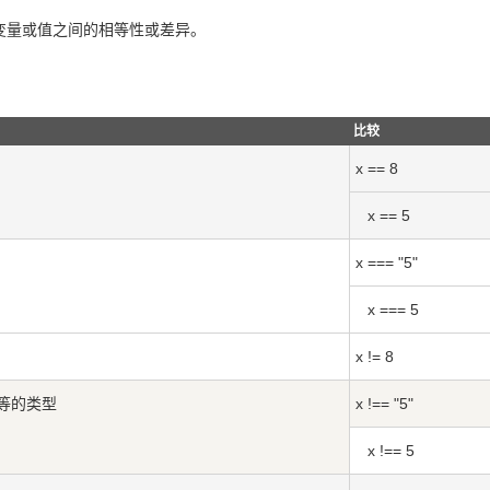
变量或值之间的相等性或差异。
比较
x == 8
x == 5
x === "5"
x === 5
x != 8
等的类型
x !== "5"
x !== 5