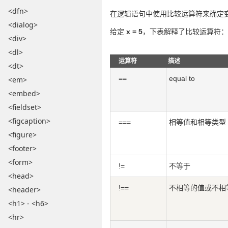
<dfn>
在逻辑语句中使用比较运算符来确定
<dialog>
给定
x = 5
，下表解释了比较运算符：
<div>
<dl>
运算符
描述
<dt>
==
equal to
<em>
<embed>
<fieldset>
<figcaption>
===
相等值和相等类型
<figure>
<footer>
<form>
!=
不等于
<head>
!==
不相等的值或不相
<header>
<h1> - <h6>
<hr>