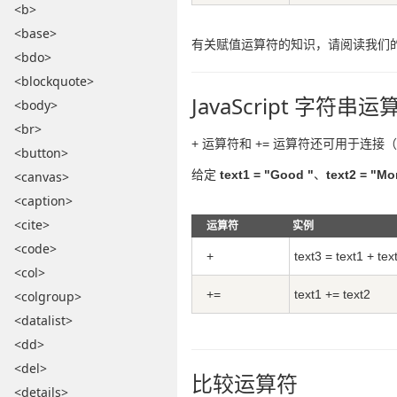
<b>
<base>
有关赋值运算符的知识，请阅读我们
<bdo>
<blockquote>
JavaScript 字符串运
<body>
<br>
+ 运算符和 += 运算符还可用于连
<button>
给定
text1 = "Good "
、
text2 = "Mo
<canvas>
<caption>
<cite>
运算符
实例
<code>
+
text3 = text1 + tex
<col>
+=
text1 += text2
<colgroup>
<datalist>
<dd>
<del>
比较运算符
<details>