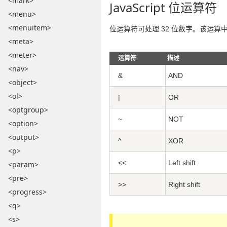
<mark>
JavaScript 位运算符
<menu>
<menuitem>
位运算符可处理 32 位数字。该运算中的
<meta>
<meter>
运算符
描述
<nav>
&
AND
<object>
<ol>
|
OR
<optgroup>
~
NOT
<option>
<output>
^
XOR
<p>
<<
Left shift
<param>
<pre>
>>
Right shift
<progress>
<q>
<s>