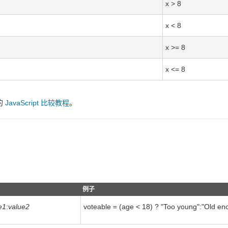
x > 8
x < 8
x >= 8
x <= 8
的
JavaScript 比较教程
。
例子
e1
:
value2
voteable = (age < 18) ? "Too young":"Old en