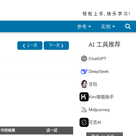
轻松上手,快乐学习!

参考
实例
AI 工具推荐
❮ 上一页
下一页 ❯
C
ChatGPT
D
DeepSeek
豆
豆包
K
Kimi智能助手
M
Midjourney
可
可灵AI
x 中的结果
试一试