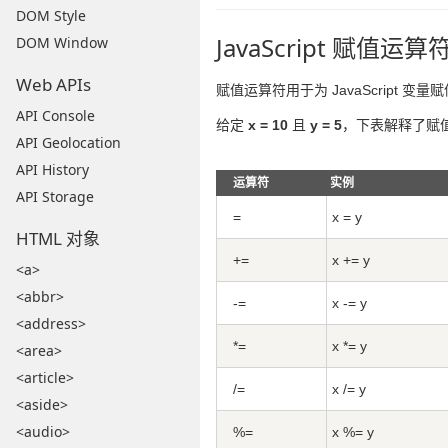
DOM Style
JavaScript 赋值运算
DOM Window
Web APIs
赋值运算符用于为 JavaScript 变量
API Console
给定
x = 10
且
y = 5
，下表解释了赋
API Geolocation
API History
运算符
实例
API Storage
=
x = y
HTML 对象
+=
x += y
<a>
<abbr>
-=
x -= y
<address>
*=
x *= y
<area>
<article>
/=
x /= y
<aside>
<audio>
%=
x %= y