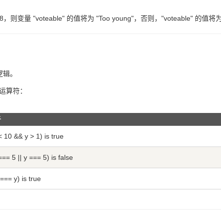
则变量 "voteable" 的值将为 "Too young"，否则，"voteable" 的值将为 
逻辑。
运算符：
子
< 10 && y > 1) is true
=== 5 || y === 5) is false
 === y) is true