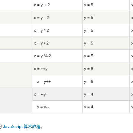
x = y + 2
y = 5
x = y - 2
y = 5
x = y * 2
y = 5
x = y / 2
y = 5
x = y % 2
y = 5
x = ++y
y = 6
x = y++
y = 6
x = --y
y = 4
x = y--
y = 4
的
JavaScript 算术教程
。