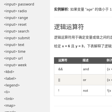
<input> password
实例解析:
如果变量 "age" 的值小于 18，
<input> radio
<input> range
<input> reset
逻辑运算符
<input> search
逻辑运算符用于确定变量或值之间的
<input> submit
<input> text
给定
x = 6
且
y = 3
，下表解释了逻辑
<input> time
<input> url
运算符
描述
例
<input> week
&&
and
(x 
<kbd>
<label>
||
or
(x 
<legend>
!
not
!(x
<li>
<link>
<map>