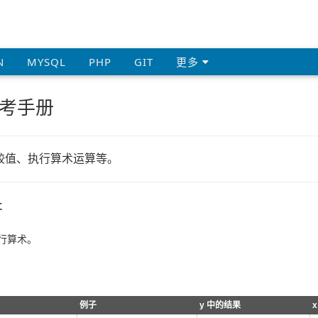
N
MYSQL
PHP
GIT
更多
符参考手册
、比较值、执行算术运算等。
符
行算术。
例子
y 中的结果