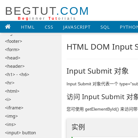
BEGTUT
.COM
<embed>
<fieldset>
Beg
inner
Tut
orials
<figcaption>
HTML
CSS
JAVASCRIPT
SQL
PYTHO
<figure>
<footer>
HTML DOM Input 
<form>
<head>
<header>
Input Submit 对象
<h1> - <h6>
<hr>
Input Submit 对象代表一个 type="sub
<html>
访问 Input Submit 对
<i>
<iframe>
您可使用 getElementById() 来访问带有 
<img>
<ins>
实例
<input> button