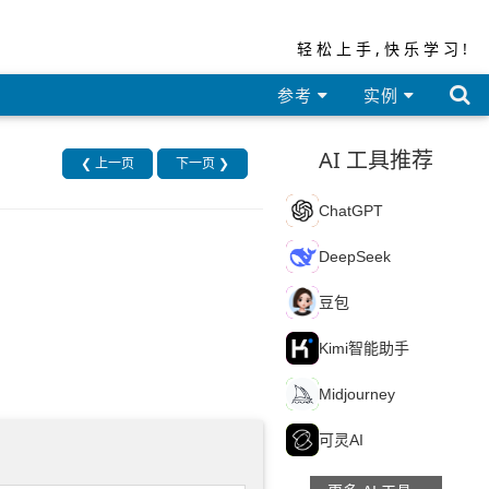
轻松上手,快乐学习!

参考
实例
AI 工具推荐
❮ 上一页
下一页 ❯
C
ChatGPT
D
DeepSeek
豆
豆包
K
Kimi智能助手
M
Midjourney
可
可灵AI