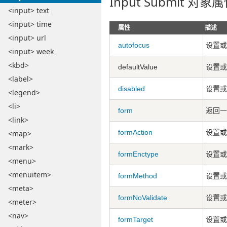
Input Submit 对象
<input> text
<input> time
属性
描述
<input> url
autofocus
设置或
<input> week
<kbd>
defaultValue
设置或
<label>
disabled
设置或
<legend>
<li>
form
返回一
<link>
formAction
设置或返
<map>
<mark>
formEnctype
设置或返
<menu>
<menuitem>
formMethod
设置或
<meta>
formNoValidate
设置或
<meter>
<nav>
formTarget
设置或返