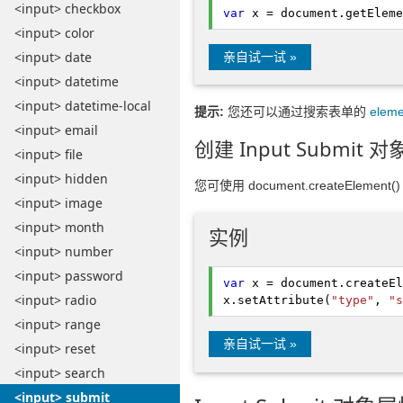
<input> checkbox
var
x = document.
getEleme
<input> color
<input> date
亲自试一试 »
<input> datetime
<input> datetime-local
提示:
您还可以通过搜索表单的
eleme
<input> email
创建 Input Submit 对
<input> file
<input> hidden
您可使用 document.createElement(
<input> image
<input> month
实例
<input> number
<input> password
var
x = document.
createEl
<input> radio
x.
setAttribute
(
"type"
,
"s
<input> range
亲自试一试 »
<input> reset
<input> search
<input> submit