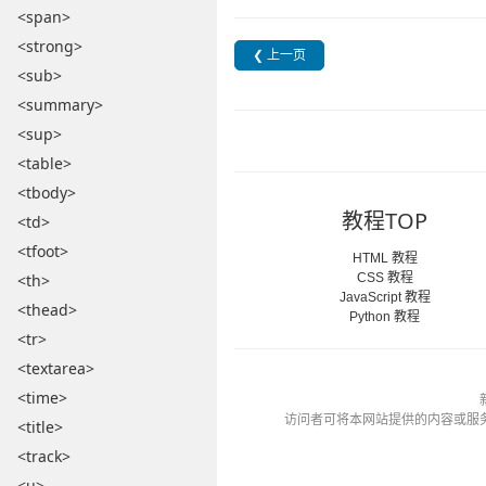
<span>
<strong>
❮ 上一页
<sub>
<summary>
<sup>
<table>
<tbody>
教程TOP
<td>
<tfoot>
HTML 教程
CSS 教程
<th>
JavaScript 教程
<thead>
Python 教程
<tr>
<textarea>
<time>
访问者可将本网站提供的内容或服
<title>
<track>
<u>