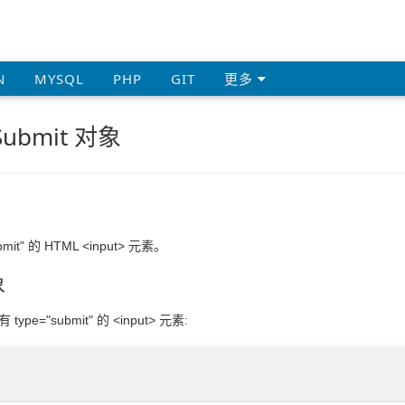
N
MYSQL
PHP
GIT
更多
Submit 对象
mit" 的 HTML <input> 元素。
象
type="submit" 的 <input> 元素: