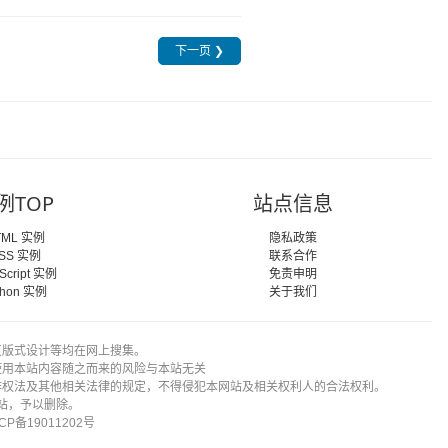
下一页 ❯
例TOP
站点信息
TML 实例
隐私政策
SS 实例
联系合作
Script 实例
免责申明
thon 实例
关于我们
页版式设计等均在网上搜集。
使用本站内容随之而来的风险与本站无关
作权法及其他相关法律的规定，不得侵犯本网站及相关权利人的合法权利。
站，予以删除。
CP备19011202号