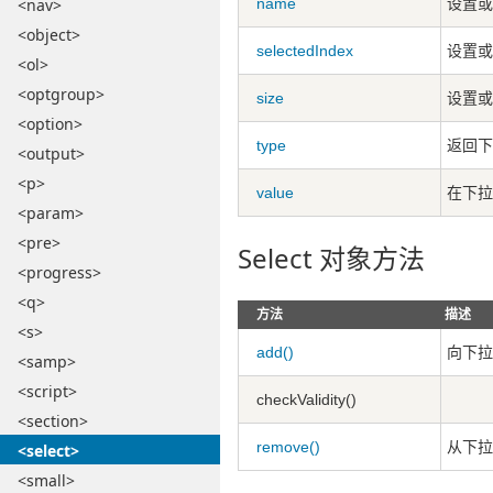
name
设置或
<nav>
<object>
selectedIndex
设置或
<ol>
<optgroup>
size
设置或
<option>
type
返回下
<output>
<p>
value
在下拉
<param>
<pre>
Select 对象方法
<progress>
<q>
方法
描述
<s>
add()
向下拉
<samp>
<script>
checkValidity()
<section>
remove()
从下拉
<select>
<small>