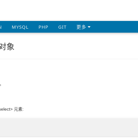
N
MYSQL
PHP
GIT
更多
t 对象
素。
elect> 元素: