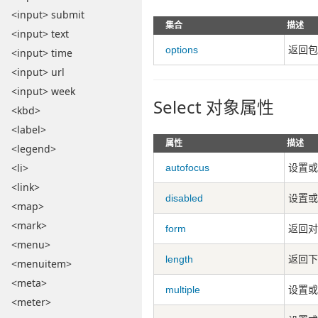
<input> submit
集合
描述
<input> text
options
返回包
<input> time
<input> url
<input> week
Select 对象属性
<kbd>
<label>
属性
描述
<legend>
<li>
autofocus
设置或
<link>
disabled
设置或
<map>
<mark>
form
返回对
<menu>
length
返回下
<menuitem>
<meta>
multiple
设置或
<meter>