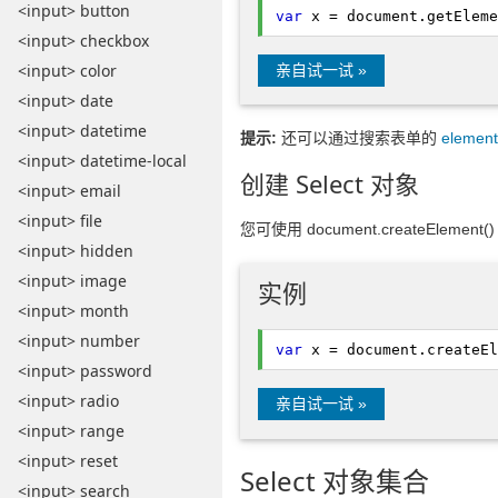
<input> button
var
x = document.
getEleme
<input> checkbox
<input> color
亲自试一试 »
<input> date
<input> datetime
提示:
还可以通过搜索表单的
element
<input> datetime-local
创建 Select 对象
<input> email
<input> file
您可使用 document.createElement(
<input> hidden
<input> image
实例
<input> month
<input> number
var
x = document.
createEl
<input> password
<input> radio
亲自试一试 »
<input> range
<input> reset
Select 对象集合
<input> search