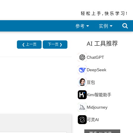
轻松上手,快乐学习!

参考
实例
AI 工具推荐
❮ 上一页
下一页 ❯
C
ChatGPT
D
DeepSeek
豆
豆包
K
Kimi智能助手
M
Midjourney
可
可灵AI