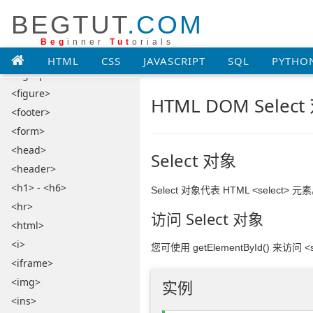
BEGTUT
.COM
<em>
<embed>
Beg
inner
Tut
orials
<fieldset>
HTML
CSS
JAVASCRIPT
SQL
PYTHO
<figcaption>
<figure>
HTML DOM Selec
<footer>
<form>
<head>
Select 对象
<header>
<h1> - <h6>
Select 对象代表 HTML <select> 元
<hr>
访问 Select 对象
<html>
<i>
您可使用 getElementById() 来访问 <s
<iframe>
<img>
实例
<ins>