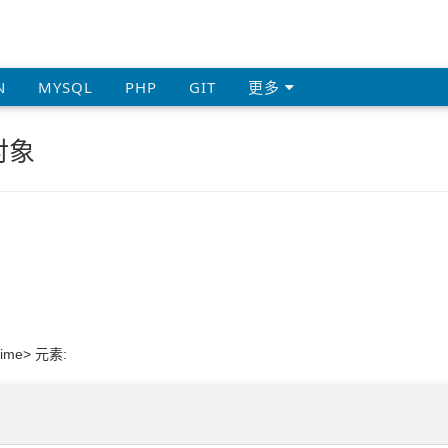
N
MYSQL
PHP
GIT
更多
 对象
time> 元素: