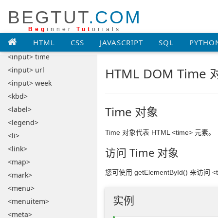
<input> reset
BEGTUT
.COM
<input> search
<input> submit
Beg
inner
Tut
orials
HTML
CSS
JAVASCRIPT
SQL
PYTHO
<input> text
<input> time
HTML DOM Time
<input> url
<input> week
<kbd>
Time 对象
<label>
<legend>
Time 对象代表 HTML <time> 元素。
<li>
<link>
访问 Time 对象
<map>
您可使用 getElementById() 来访问 <
<mark>
<menu>
实例
<menuitem>
<meta>