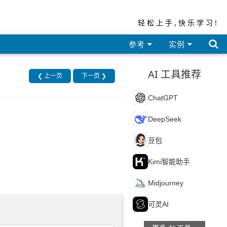
轻松上手,快乐学习!

参考
实例
AI 工具推荐
❮ 上一页
下一页 ❯
C
ChatGPT
D
DeepSeek
豆
豆包
K
Kimi智能助手
M
Midjourney
可
可灵AI