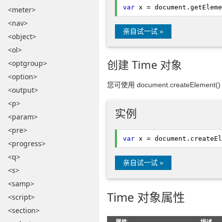
var
x = document.
getEleme
<meter>
<nav>
亲自试一试 »
<object>
<ol>
创建 Time 对象
<optgroup>
<option>
您可使用 document.createElement
<output>
<p>
实例
<param>
<pre>
var
x = document.
createEl
<progress>
<q>
亲自试一试 »
<s>
<samp>
Time 对象属性
<script>
<section>