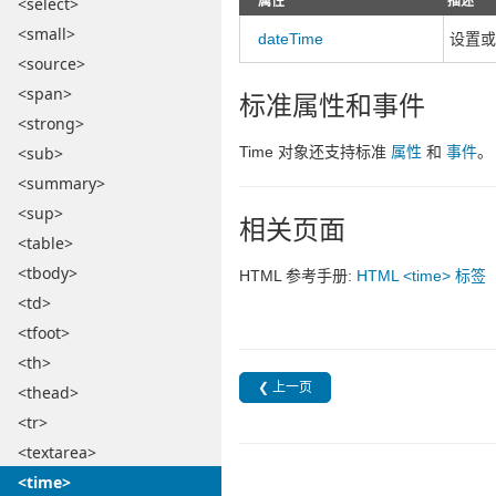
属性
描述
<select>
<small>
dateTime
设置或返
<source>
<span>
标准属性和事件
<strong>
Time 对象还支持标准
属性
和
事件
。
<sub>
<summary>
<sup>
相关页面
<table>
<tbody>
HTML 参考手册:
HTML <time> 标签
<td>
<tfoot>
<th>
❮ 上一页
<thead>
<tr>
<textarea>
<time>