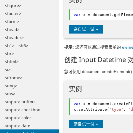
<figure>
<footer>
var
x = document.
getEleme
<form>
<head>
亲自试一试 »
<header>
<h1> - <h6>
提示:
您还可以通过搜索表单的
eleme
<hr>
创建 Input Datetime
<html>
<i>
您可使用 document.createElement(
<iframe>
<img>
实例
<ins>
<input> button
var
x = document.
createEl
<input> checkbox
x.
setAttribute
(
"type"
,
"d
<input> color
亲自试一试 »
<input> date