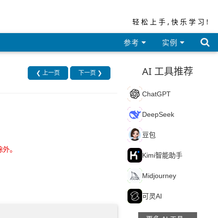
轻松上手,快乐学习!

参考
实例
AI 工具推荐
❮ 上一页
下一页 ❯
C
ChatGPT
D
DeepSeek
豆
豆包
 除外。
K
Kimi智能助手
M
Midjourney
可
可灵AI