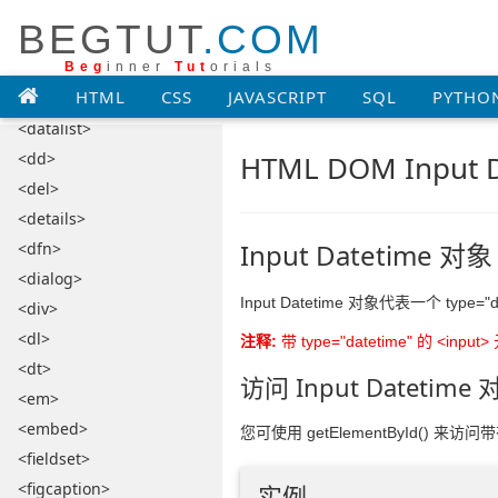
<cite>
BEGTUT
.COM
<code>
<col>
Beg
inner
Tut
orials
HTML
CSS
JAVASCRIPT
SQL
PYTHO
<colgroup>
<datalist>
<dd>
HTML DOM Input 
<del>
<details>
Input Datetime 对象
<dfn>
<dialog>
Input Datetime 对象代表一个 type="d
<div>
<dl>
注释:
带 type="datetime" 的 <
<dt>
访问 Input Datetime
<em>
<embed>
您可使用 getElementById() 来访问带有 t
<fieldset>
<figcaption>
实例