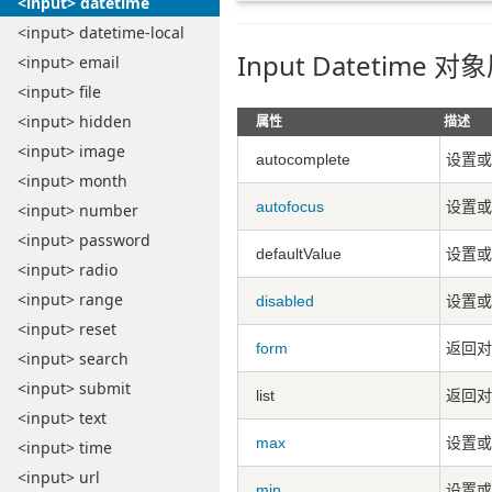
<input> datetime
<input> datetime-local
Input Datetime 对
<input> email
<input> file
<input> hidden
属性
描述
<input> image
autocomplete
设置或返
<input> month
autofocus
设置或
<input> number
<input> password
defaultValue
设置或返
<input> radio
<input> range
disabled
设置或
<input> reset
form
返回对
<input> search
<input> submit
list
返回对包
<input> text
max
设置或返
<input> time
<input> url
min
设置或返