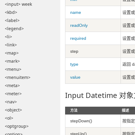
<input> week
<kbd>
name
设置或返
<label>
readOnly
设置或
<legend>
<li>
required
设置或
<link>
step
设置或返
<map>
<mark>
type
返回 d
<menu>
<menuitem>
value
设置或返
<meta>
Input Datetime 对
<meter>
<nav>
<object>
方法
描述
<ol>
stepDown()
按指定的
<optgroup>
stepUp()
按指定的
<option>