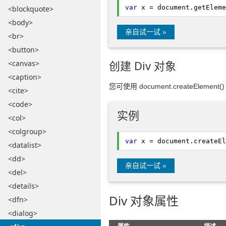
var
x = document.
getEleme
<blockquote>
<body>
亲自试一试 »
<br>
<button>
创建 Div 对象
<canvas>
<caption>
您可使用 document.createElement
<cite>
<code>
实例
<col>
<colgroup>
var
x = document.
createEl
<datalist>
<dd>
亲自试一试 »
<del>
<details>
Div 对象属性
<dfn>
<dialog>