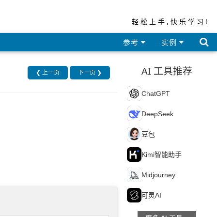
轻松上手,快乐学习!

参考
实例
AI 工具推荐
❮ 上一页
下一页 ❯
C
ChatGPT
D
DeepSeek
豆
豆包
K
Kimi智能助手
M
Midjourney
可
可灵AI