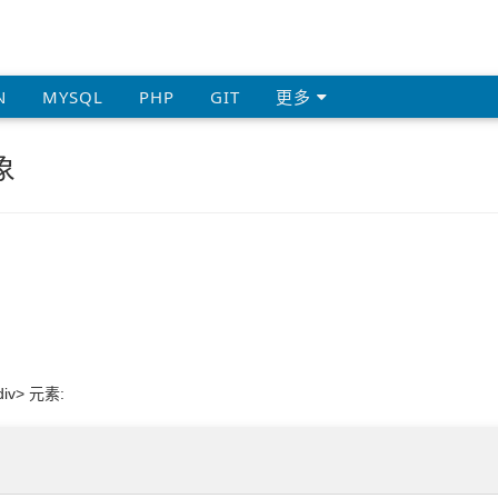
N
MYSQL
PHP
GIT
更多
象
iv> 元素: