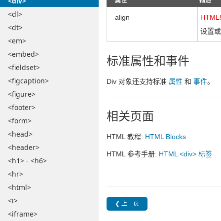
<div>
属性
描述
<dl>
align
HTM
<dt>
设置或返
<em>
<embed>
标准属性和事件
<fieldset>
<figcaption>
Div 对象还支持标准
属性
和
事件
。
<figure>
<footer>
相关页面
<form>
<head>
HTML 教程:
HTML Blocks
<header>
HTML 参考手册:
HTML <div> 标签
<h1> - <h6>
<hr>
<html>
<i>
❮ 上一页
<iframe>