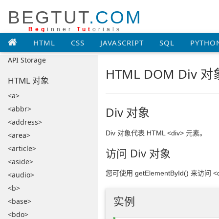
Web APIs
BEGTUT
.COM
API Console
Beg
inner
Tut
orials
API Geolocation
HTML
CSS
JAVASCRIPT
SQL
PYTHO
API History
API Storage
HTML DOM Div 对
HTML 对象
<a>
<abbr>
Div 对象
<address>
Div 对象代表 HTML <div> 元素。
<area>
<article>
访问 Div 对象
<aside>
您可使用 getElementById() 来访问 <d
<audio>
<b>
实例
<base>
<bdo>