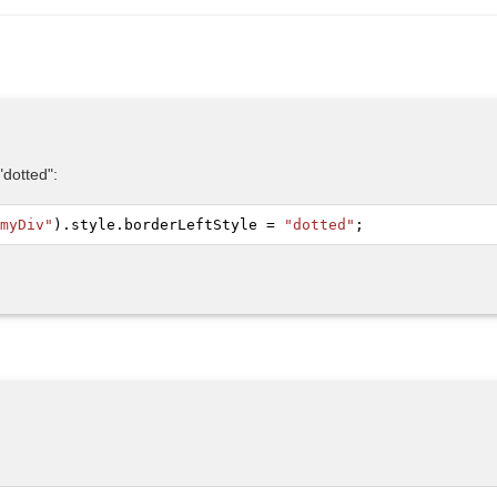
tted":
myDiv"
).
style
.
borderLeftStyle
=
"dotted"
;