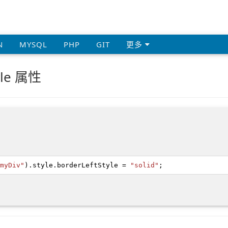
N
MYSQL
PHP
GIT
更多
tyle 属性
myDiv"
).
style
.
borderLeftStyle
=
"solid"
;