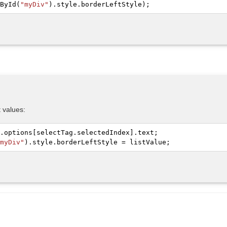
ById
(
"myDiv"
).
style
.
borderLeftStyle
);
t values:
.
options
[selectTag.
selectedIndex
].
text
;
myDiv"
).
style
.
borderLeftStyle
= listValue;