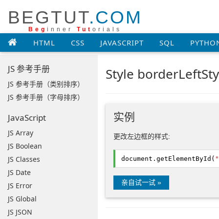
BEGTUT
.COM
Beg
inner
Tut
orials
HTML
CSS
JAVASCRIPT
SQL
PYTHO
JS 参考手册
Style borderLeftS
JS 参考手册（类别排序）
JS 参考手册（字母排序）
实例
JavaScript
JS Array
更改左边框的样式:
JS Boolean
JS Classes
document.
getElementById
(
"
JS Date
亲自试一试 »
JS Error
JS Global
JS JSON