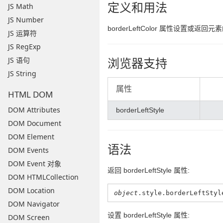
定义和用法
JS Math
JS Number
borderLeftColor 属性设置或返
JS 运算符
JS RegExp
浏览器支持
JS 语句
JS String
属性
HTML DOM
DOM Attributes
borderLeftStyle
DOM Document
DOM Element
语法
DOM Events
DOM Event 对象
返回 borderLeftStyle 属性:
DOM HTMLCollection
DOM Location
object
.style.borderLeftStyl
DOM Navigator
设置 borderLeftStyle 属性:
DOM Screen