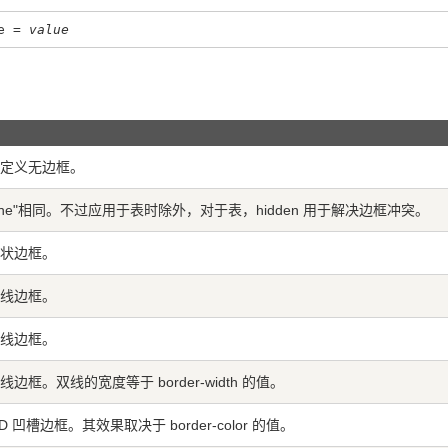
le =
value
定义无边框。
none"相同。不过应用于表时除外，对于表，hidden 用于解决边框冲突。
状边框。
线边框。
线边框。
线边框。双线的宽度等于 border-width 的值。
D 凹槽边框。其效果取决于 border-color 的值。