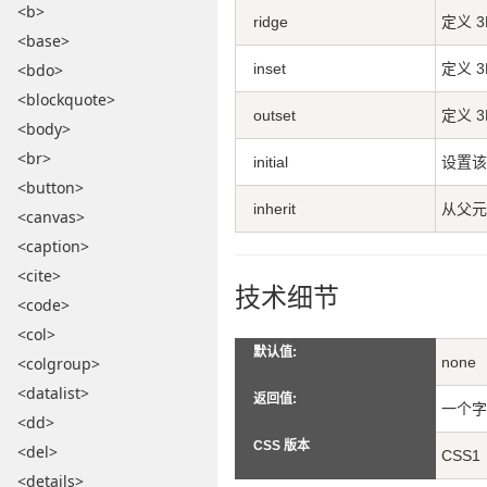
<b>
ridge
定义 3
<base>
<bdo>
inset
定义 3
<blockquote>
outset
定义 3
<body>
<br>
initial
设置
<button>
inherit
从父
<canvas>
<caption>
<cite>
技术细节
<code>
<col>
默认值:
<colgroup>
none
<datalist>
返回值:
一个字
<dd>
CSS 版本
<del>
CSS1
<details>