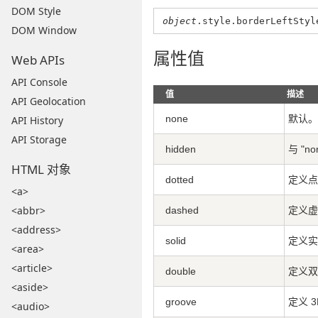
DOM Style
object
.style.borderLeftSty
DOM Window
属性值
Web APIs
API Console
值
描述
API Geolocation
none
默认。
API History
API Storage
hidden
与 "
HTML 对象
dotted
定义点
<a>
<abbr>
dashed
定义虚
<address>
solid
定义实
<area>
<article>
double
定义双
<aside>
groove
定义 3
<audio>