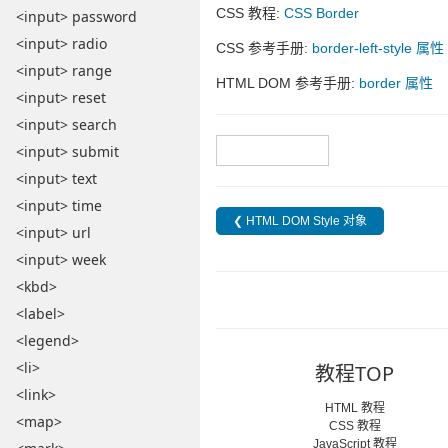
CSS 教程:
CSS Border
<input> password
<input> radio
CSS 参考手册:
border-left-style 属性
<input> range
HTML DOM 参考手册:
border 属性
<input> reset
<input> search
<input> submit
❮ Style 对象
<input> text
<input> time
❮ HTML DOM Style 对象
<input> url
<input> week
<kbd>
<label>
<legend>
<li>
教程TOP
<link>
HTML 教程
<map>
CSS 教程
JavaScript 教程