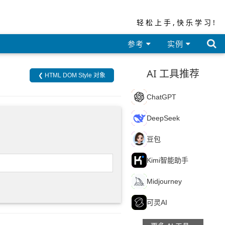
轻松上手,快乐学习!

参考
实例
AI 工具推荐
❮ HTML DOM Style 对象
C
ChatGPT
D
DeepSeek
豆
豆包
K
Kimi智能助手
M
Midjourney
可
可灵AI